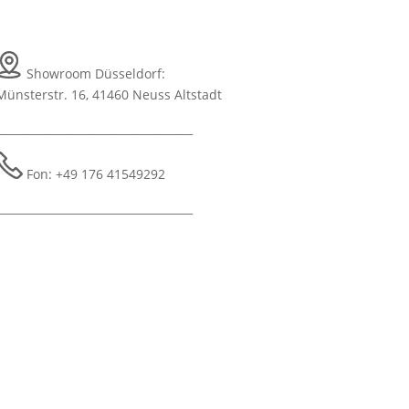
Showroom Düsseldorf:
Münsterstr. 16,
41460 Neuss Altstadt
____________________________________
Fon: +49 176 41549292
____________________________________